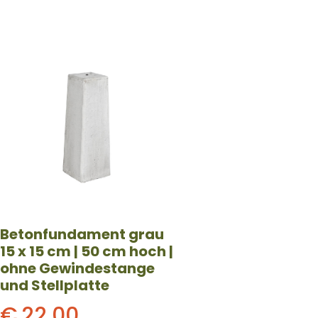
Betonfundament grau
15 x 15 cm | 50 cm hoch |
ohne Gewindestange
und Stellplatte
€
22,00