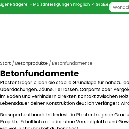
 ✓ Eigene Sägerei – Maßanfertigungen möglich ✓ Große
Zoeken
naar:
Start
/
Betonprodukte
/ Betonfundamente
Betonfundamente
Pfostenträger bilden die stabile Grundlage für nahezu je
Überdachungen, Zäune, Terrassen, Carports oder Pergole
im Boden und verhindern direkten Kontakt zwischen Holz 
Lebensdauer deiner Konstruktion deutlich verlängert wird
Bei superhouthandel.nl findest du Pfostenträger in Grau 
Projekts. Erhältlich mit oder ohne Verstellplatte und Gew
wie viel Justierbarkeit du benötigst.