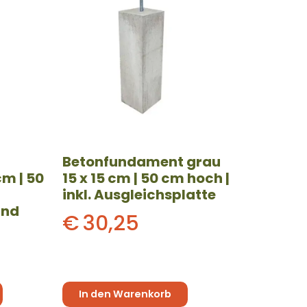
Betonfundament grau
cm | 50
15 x 15 cm | 50 cm hoch |
inkl. Ausgleichsplatte
und
€
30,25
In den Warenkorb