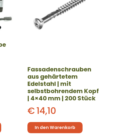
be
Fassadenschrauben
aus gehärtetem
Edelstahl | mit
selbstbohrendem Kopf
| 4×40 mm | 200 Stück
€
14,10
In den Warenkorb