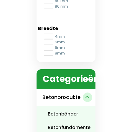
50 mm
80 mm
Breedte
4mm
5mm
6mm
8mm
Categorieën
Betonprodukte
Betonbänder
Betonfundamente