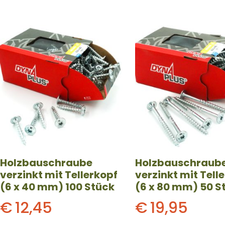
Holzbauschraube
Holzbauschraub
verzinkt mit Tellerkopf
verzinkt mit Tell
(6 x 40 mm) 100 Stück
(6 x 80 mm) 50 S
€
12,45
€
19,95