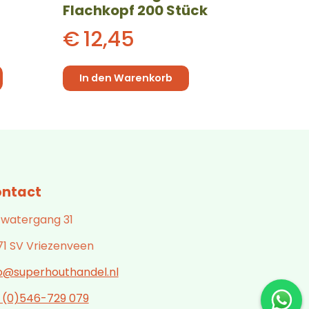
Flachkopf 200 Stück
€
12,45
In den Warenkorb
ntact
 watergang 31
71 SV Vriezenveen
fo@superhouthandel.nl
1 (0)546-729 079