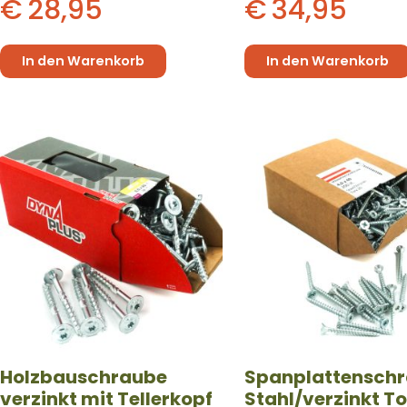
€
28,95
€
34,95
In den Warenkorb
In den Warenkorb
Holzbauschraube
Spanplattensch
verzinkt mit Tellerkopf
Stahl/verzinkt To