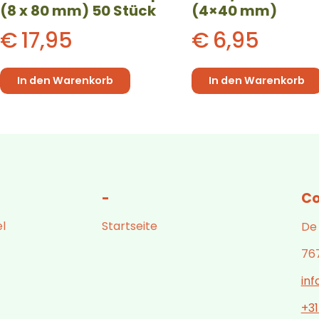
(8 x 80 mm) 50 Stück
(4×40 mm)
€
17,95
€
6,95
In den Warenkorb
In den Warenkorb
-
Co
l
Startseite
De
76
in
+3