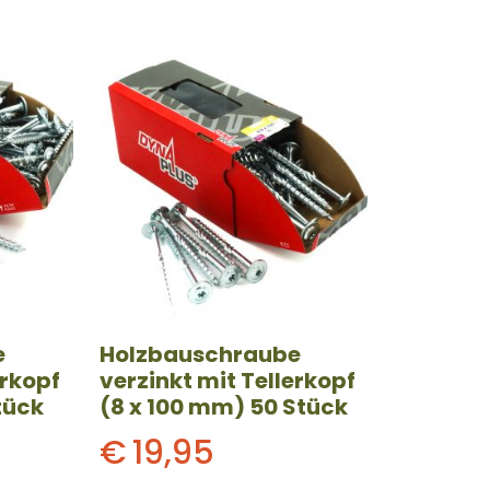
e
Holzbauschraube
erkopf
verzinkt mit Tellerkopf
tück
(8 x 100 mm) 50 Stück
€
19,95