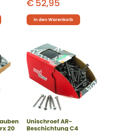
€
52,95
In den Warenkorb
rauben
Unischroef AR-
rx 20
Beschichtung C4