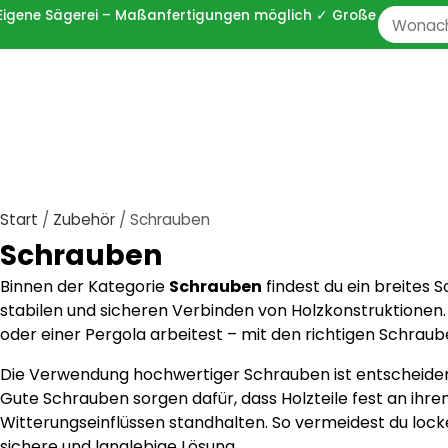
 ✓ Eigene Sägerei – Maßanfertigungen möglich ✓ Große
Zoeken
naar:
Start
/
Zubehör
/ Schrauben
Schrauben
Binnen der Kategorie
Schrauben
findest du ein breites 
stabilen und sicheren Verbinden von Holzkonstruktionen
oder einer Pergola arbeitest – mit den richtigen Schraube
Die Verwendung hochwertiger Schrauben ist entscheidend
Gute Schrauben sorgen dafür, dass Holzteile fest an ihr
Witterungseinflüssen standhalten. So vermeidest du lock
sichere und langlebige Lösung.