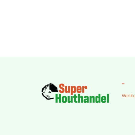
-
Winke