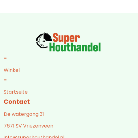
-
Winkel
-
Startseite
Contact
De watergang 31
7671 SV Vriezenveen
info@superhouthandel.nl