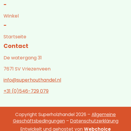
-
Winkel
-
Startseite
Contact
De watergang 31
7671 SV Vriezenveen
info@superhouthandel.nl
+31 (0)546-729 079
Copyright Superholzhandel 2026 –
Allgemeine
Geschäftsbedingungen
–
Datenschutzerklärung
Entwickelt und gehostet von
Webchoice