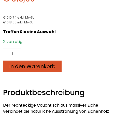
€ 510,74
exkl. MwSt.
€ 618,00
inkl. MwSt.
Treffen Sie eine Auswahl
2 vorrätig
Couchtisch
aus
massiver
In den Warenkorb
Eiche,
rechteckig
Menge
Produktbeschreibung
Der rechteckige Couchtisch aus massiver Eiche
verbindet die natürliche Ausstrahlung von Eichenholz