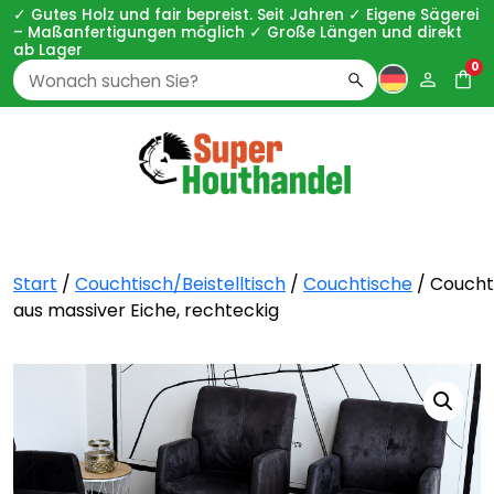
✓ Gutes Holz und fair bepreist. Seit Jahren ✓ Eigene Sägerei
– Maßanfertigungen möglich ✓ Große Längen und direkt
ab Lager
0
Zoeken
naar:
Start
/
Couchtisch/Beistelltisch
/
Couchtische
/ Coucht
aus massiver Eiche, rechteckig