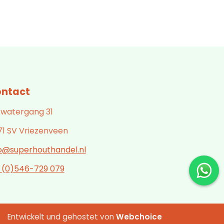
ntact
 watergang 31
71 SV Vriezenveen
fo@superhouthandel.nl
1 (0)546-729 079
Entwickelt und gehostet von
Webchoice