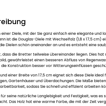
cm
–
verschiedene
reibung
Längen
Menge
h einer Diele, mit der Sie ganz einfach eine elegante und
n ist die Douglas-Diele mit Wechselfalz (1,8 x 17,5 cm) 
 die Dielen schön aneinander an und es entsteht eine sau
 dass die Bretter teilweise übereinander liegen. Dies hat
bild, gewährleistet einen besseren Abfluss von Regenwasse
 die Konstruktion besser vor Witterungseinflüssen geschü
 und einer Breite von 17,5 cm eignet sich diese Diele idea
gen, Gartenhäuser und Überdachungen. Die Maße bieten 
arbeitbarkeit, sodass Sie schnell und effizient arbeiten k
für seine natürliche Langlebigkeit und Festigkeit, was es 
t. Das Holz hat eine warme Farbe, die mit der Zeit vergr