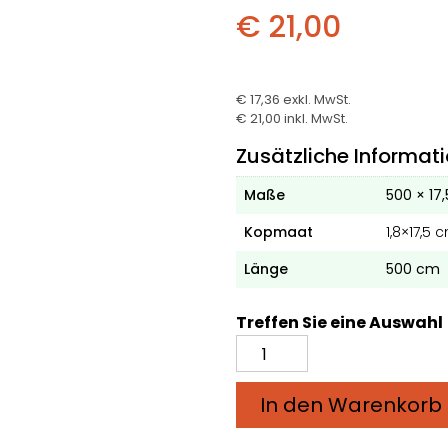
€ 21,00
€ 17,36
exkl. MwSt.
€ 21,00
inkl. MwSt.
Zusätzliche Informat
Maße
500 × 17,
Kopmaat
1,8×17,5 
Länge
500 cm
Treffen Sie eine Auswahl
Douglas-
Fugenbrett
1,8
In den Warenkorb
x
17,5