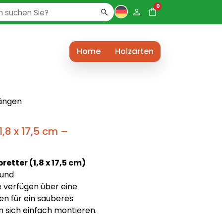
0
Home
Holzarten
Längen
,8 x 17,5 cm –
tter (1,8 x 17,5 cm)
 und
e verfügen über eine
en für ein sauberes
n sich einfach montieren.