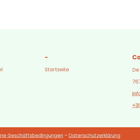
-
Co
l
Startseite
De
76
in
+3
ine Geschäftsbedingungen
–
Datenschutzerklärung