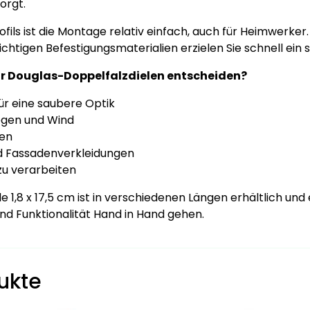
orgt.
ils ist die Montage relativ einfach, auch für Heimwerker
ichtigen Befestigungsmaterialien erzielen Sie schnell ein
für Douglas-Doppelfalzdielen entscheiden?
ür eine saubere Optik
egen und Wind
gen
d Fassadenverkleidungen
zu verarbeiten
 1,8 x 17,5 cm ist in verschiedenen Längen erhältlich und 
und Funktionalität Hand in Hand gehen.
ukte