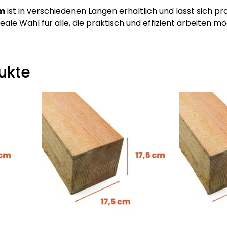
cm
ist in verschiedenen Längen erhältlich und lässt sich pro
deale Wahl für alle, die praktisch und effizient arbeiten m
ukte
Dieses
Dieses
Produkt
Produkt
weist
weist
mehrere
mehrere
Varianten
Varianten
auf.
auf.
Die
Die
Optionen
Optionen
können
können
auf
auf
der
der