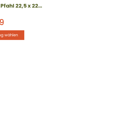
e
Douglas-Pfahl 22,5 x 22,5 cm – verschiedene Längen
9
ng wählen