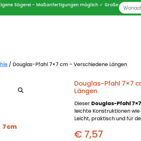
 ✓ Eigene Sägerei – Maßanfertigungen möglich ✓ Große
Zoeken
naar:
hle
/ Douglas-Pfahl 7×7 cm – Verschiedene Längen
Douglas-Pfahl 7×7 c
Längen
Dieser
Douglas-Pfahl 7×
leichte Konstruktionen wie
Leicht, praktisch und für 
€ 7,57