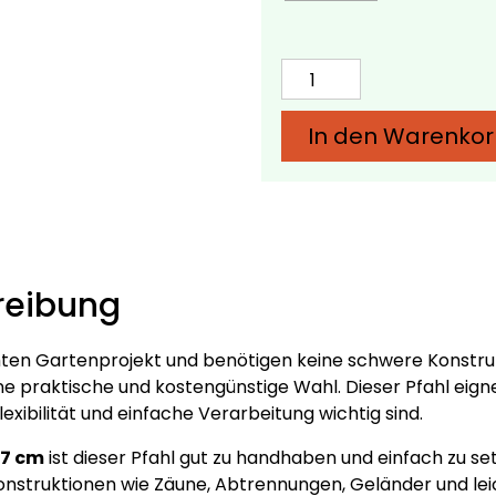
Douglas-
Pfahl
7x7
In den Warenko
cm
–
Verschiedene
Längen
Menge
reibung
hten Gartenprojekt und benötigen keine schwere Konstruk
ne praktische und kostengünstige Wahl. Dieser Pfahl eignet
xibilität und einfache Verarbeitung wichtig sind.
7 cm
ist dieser Pfahl gut zu handhaben und einfach zu se
 Konstruktionen wie Zäune, Abtrennungen, Geländer und le