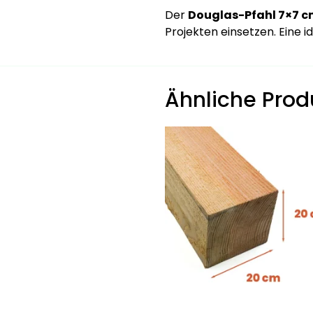
Der
Douglas-Pfahl 7×7 
Projekten einsetzen. Eine i
Ähnliche Prod
Dieses
Produkt
weist
mehrere
Varianten
auf.
Die
Optionen
können
auf
der