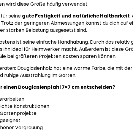
n wird diese Größe häufig verwendet.
 für seine
gute Festigkeit und natürliche Haltbarkeit
,
 Trotz der geringeren Abmessungen kannst du dich auf ein
ner starken Belastung ausgesetzt sind.
Pfostens ist seine einfache Handhabung. Durch das relativ
was ihn ideal für Heimwerker macht. Außerdem ist diese Grö
Sie bei größeren Projekten Kosten sparen können.
beraten: Douglasienholz hat eine warme Farbe, die mit der 
nd ruhige Ausstrahlung im Garten.
ür einen Douglasienpfahl 7×7 cm entscheiden?
verarbeiten
leichte Konstruktionen
r Gartenprojekte
 geeignet
schöner Vergrauung