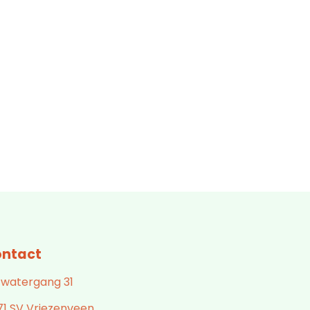
ntact
 watergang 31
71 SV Vriezenveen