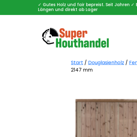
✓ Gutes Holz und fair bepreist. Seit Jahren
Längen und direkt ab Lager
Start
/
Douglasienholz
/
Fe
2147 mm