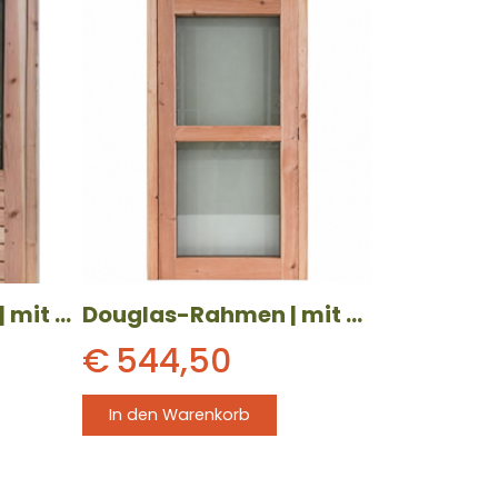
Douglas-Rahmen | mit Stapelschwelle | 1000 x 2174 mm | linksdrehend
Douglas-Rahmen | mit 2-flügeliger Tür | 1000 x 2174 mm | rechtsdrehend
€
544,50
In den Warenkorb