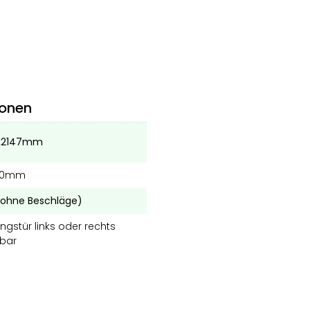
ionen
x2147mm
10mm
ohne Beschläge)
gstür links oder rechts
bar