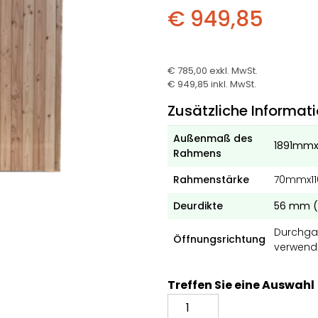
€ 949,85
€ 785,00
exkl. MwSt.
€ 949,85
inkl. MwSt.
Zusätzliche Informat
Außenmaß des
1891mm
Rahmens
Rahmenstärke
70mmx1
Deurdikte
56 mm (
Durchgan
Öffnungsrichtung
verwend
Treffen Sie eine Auswahl
Douglas-