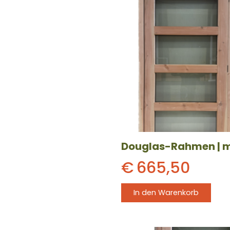
€
665,50
In den Warenkorb