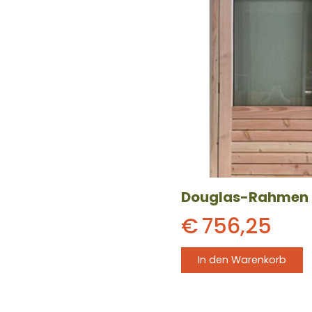
€
756,25
In den Warenkorb