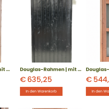
Douglas-Rahmen | mit 4-fach-Verglasung | 1000 x 2174 mm | linksdrehend
Douglas-Rahmen | mit geschlossener Einzeltür, schwarz | 1000 x 2174 mm
€
635,25
€
544
In den Warenkorb
In den W