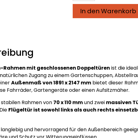
Rahmen
|
In den Warenkorb
mit
geschlossenen
Doppeltüren
|
1891
reibung
x
2147
mm
-Rahmen mit geschlossenen Doppeltüren
ist die idea
Menge
natürlichen Zugang zu einem Gartenschuppen, Abstellra
einer
Außenmaß von 1891 x 2147 mm
bietet dieser Rah
ise Fahrräder, Gartengeräte oder einen Aufsitzmäher.
m stabilen Rahmen von
70 x 110 mm
und zwei
massiven Tü
 Die
Flügeltür ist sowohl links als auch rechts einsetz
s langlebig und hervorragend für den Außenbereich geeig
äre und Schutz vor Witterungseinflüssen.