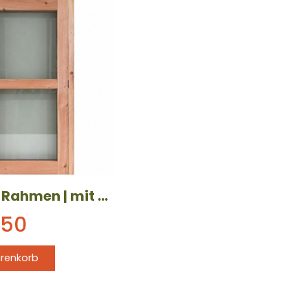
Douglas-Rahmen | mit 2-fach-Verglasung | 1000 x 2174 mm | linksdrehend
,50
arenkorb