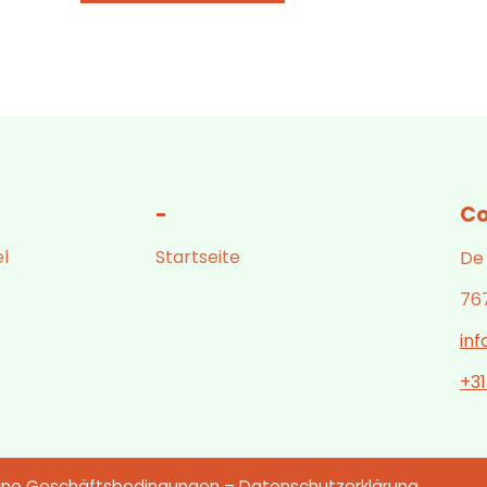
-
Co
l
Startseite
De
76
in
+3
ine Geschäftsbedingungen
–
Datenschutzerklärung