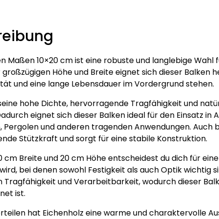
verschiedene
Längen
Menge
reibung
n Maßen 10×20 cm ist eine robuste und langlebige Wahl für
roßzügigen Höhe und Breite eignet sich dieser Balken he
ilität und eine lange Lebensdauer im Vordergrund stehen.
 seine hohe Dichte, hervorragende Tragfähigkeit und natü
adurch eignet sich dieser Balken ideal für den Einsatz in
 Pergolen und anderen tragenden Anwendungen. Auch b
nde Stützkraft und sorgt für eine stabile Konstruktion.
 cm Breite und 20 cm Höhe entscheidest du dich für einen
ird, bei denen sowohl Festigkeit als auch Optik wichtig si
 Tragfähigkeit und Verarbeitbarkeit, wodurch dieser Balke
et ist.
teilen hat Eichenholz eine warme und charaktervolle Aus