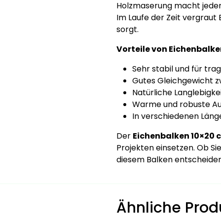
Holzmaserung macht jeden B
Im Laufe der Zeit vergraut 
sorgt.
Vorteile von Eichenbalke
Sehr stabil und für tr
Gutes Gleichgewicht z
Natürliche Langlebigke
Warme und robuste Au
In verschiedenen Länge
Der
Eichenbalken 10×20 
Projekten einsetzen. Ob S
diesem Balken entscheiden S
Ähnliche Prod