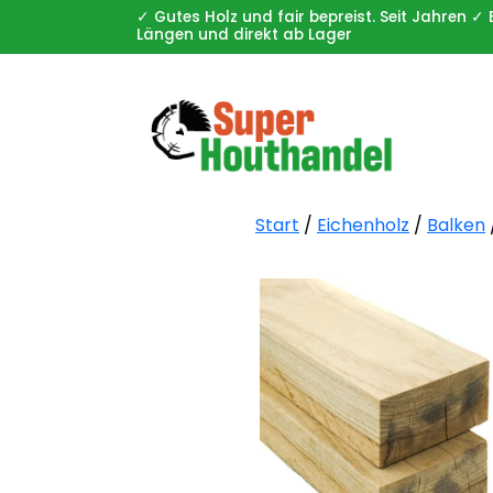
✓ Gutes Holz und fair bepreist. Seit Jahren
Längen und direkt ab Lager
Start
/
Eichenholz
/
Balken