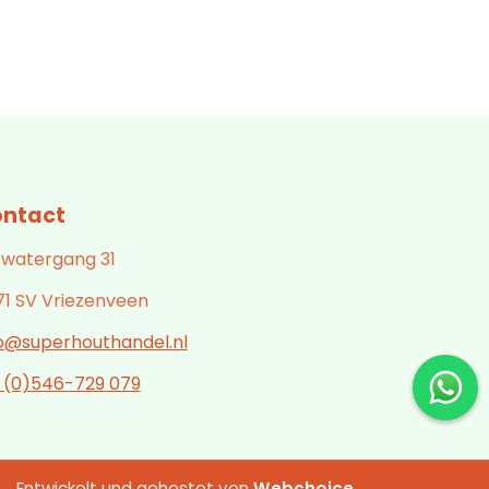
ntact
 watergang 31
71 SV Vriezenveen
fo@superhouthandel.nl
1 (0)546-729 079
Entwickelt und gehostet von
Webchoice