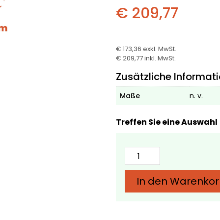
€ 209,77
€ 173,36
exkl. MwSt.
€ 209,77
inkl. MwSt.
Zusätzliche Informat
Maße
n. v.
Treffen Sie eine Auswahl
Eichenbalken
10
x
In den Warenko
20
cm
–