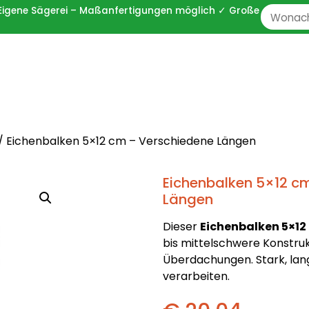
 ✓ Eigene Sägerei – Maßanfertigungen möglich ✓ Große
Zoeken
naar:
/ Eichenbalken 5×12 cm – Verschiedene Längen
Eichenbalken 5×12 c
Längen
Dieser
Eichenbalken 5×12
bis mittelschwere Konstru
Überdachungen. Stark, lang
verarbeiten.