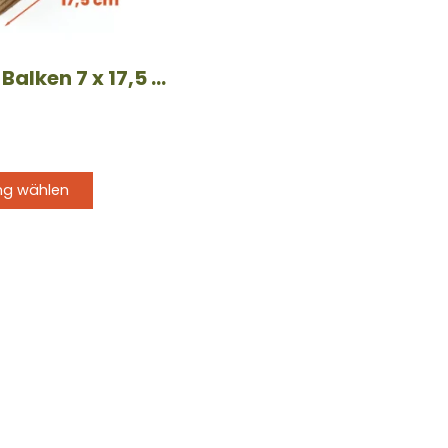
e
Douglas-Balken 7 x 17,5 cm – verschiedene Längen
ng wählen