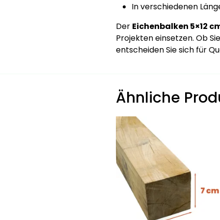
In verschiedenen Länge
Der
Eichenbalken 5×12 c
Projekten einsetzen. Ob S
entscheiden Sie sich für Qu
Ähnliche Prod
Dieses
Produkt
weist
mehrere
Varianten
auf.
Die
Optionen
können