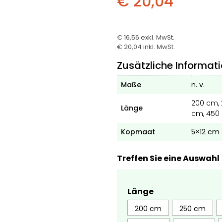
€ 20,04
€ 16,56
exkl. MwSt.
€ 20,04
inkl. MwSt.
Zusätzliche Informat
Maße
n. v.
200 cm, 
Länge
cm, 450
Kopmaat
5×12 cm
Treffen Sie eine Auswahl
Länge
200 cm
250 cm