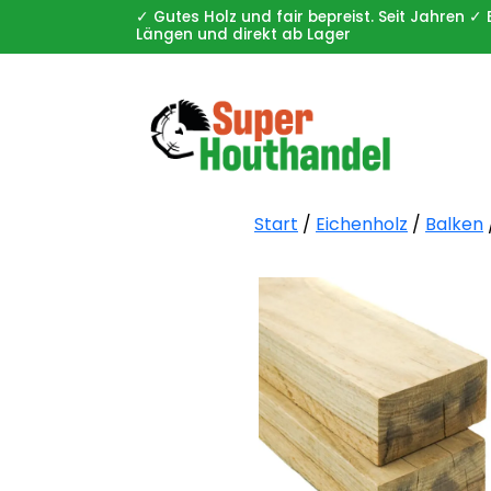
✓ Gutes Holz und fair bepreist. Seit Jahren
Längen und direkt ab Lager
Start
/
Eichenholz
/
Balken