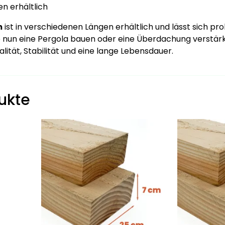
n erhältlich
m
ist in verschiedenen Längen erhältlich und lässt sich prob
ie nun eine Pergola bauen oder eine Überdachung verstär
alität, Stabilität und eine lange Lebensdauer.
ukte
Dieses
Dieses
Produkt
Produkt
weist
weist
mehrere
mehrere
Varianten
Varianten
auf.
auf.
Die
Die
Optionen
Optionen
können
können