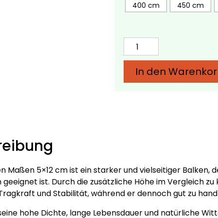
400 cm
450 cm
Eichenbalken
5x12
cm
In den Warenko
–
Verschiedene
Längen
Menge
reibung
 Maßen 5×12 cm ist ein starker und vielseitiger Balken, der
eeignet ist. Durch die zusätzliche Höhe im Vergleich zu
Tragkraft und Stabilität, während er dennoch gut zu hand
 seine hohe Dichte, lange Lebensdauer und natürliche Wit