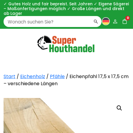
✓ Gutes Holz und fair bepreist. Seit Jahren ✓ Eigene Sägerei
– Maßanfertigungen möglich ✓ Große Längen und direkt
ab Lager
0
Zoeken
naar:
Start
/
Eichenholz
/
Pfähle
/ Eichenpfahl 17,5 x 17,5 cm
– verschiedene Längen