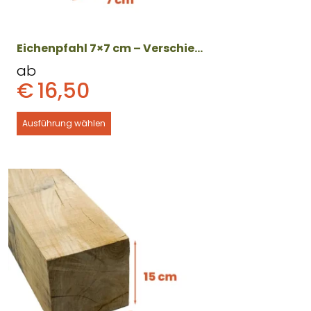
der
Produktseite
gewählt
Eichenpfahl 7×7 cm – Verschiedene Längen
werden
ab
€
16,50
Ausführung wählen
Dieses
Produkt
weist
mehrere
Varianten
auf.
Die
Optionen
können