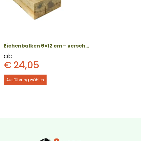
Optionen
können
auf
der
Produktseite
gewählt
Eichenbalken 6×12 cm – verschiedene Längen
werden
ab
€
24,05
Ausführung wählen