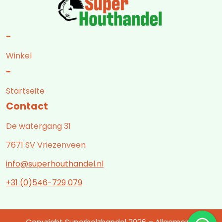
-
Winkel
-
Startseite
Contact
De watergang 31
7671 SV Vriezenveen
info@superhouthandel.nl
+31 (0)546-729 079