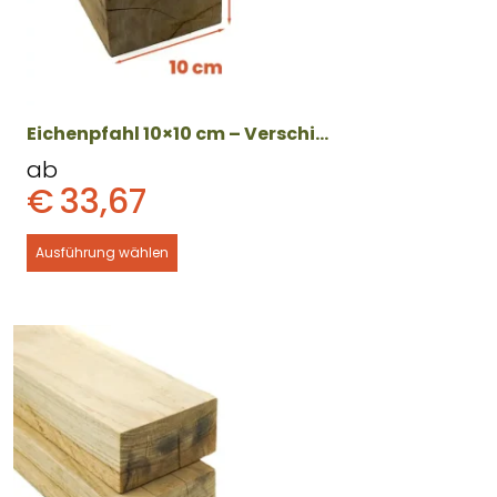
können
auf
der
Produktseite
gewählt
Eichenpfahl 10×10 cm – Verschiedene Längen
werden
ab
€
33,67
Ausführung wählen
Dieses
Produkt
weist
mehrere
Varianten
auf.
Die