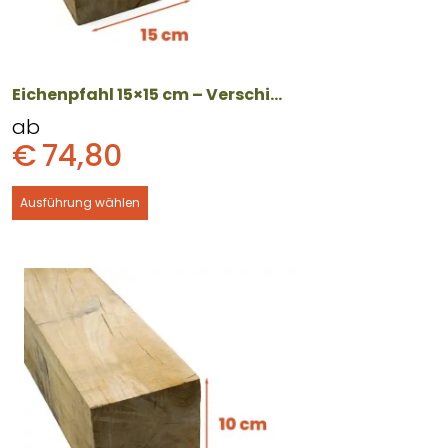
auf
der
Produktseite
gewählt
Eichenpfahl 15×15 cm – Verschiedene Längen
werden
ab
€
74,80
Ausführung wählen
Dieses
Produkt
weist
mehrere
Varianten
auf.
Die
Optionen