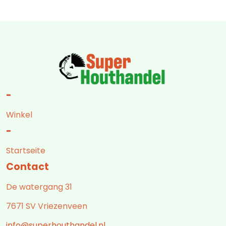
-
Winkel
-
Startseite
Contact
De watergang 31
7671 SV Vriezenveen
info@superhouthandel.nl