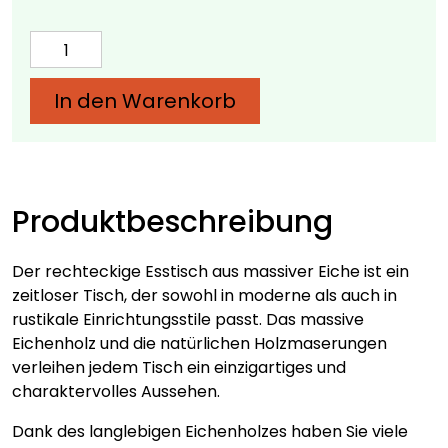
Rechteckiger
Esstisch
aus
In den Warenkorb
massiver
Eiche
Menge
Produktbeschreibung
Der rechteckige Esstisch aus massiver Eiche ist ein
zeitloser Tisch, der sowohl in moderne als auch in
rustikale Einrichtungsstile passt. Das massive
Eichenholz und die natürlichen Holzmaserungen
verleihen jedem Tisch ein einzigartiges und
charaktervolles Aussehen.
Dank des langlebigen Eichenholzes haben Sie viele