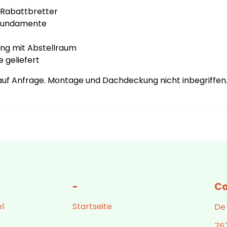
 Rabattbretter
nfundamente
g mit Abstellraum
 geliefert
auf Anfrage. Montage und Dachdeckung nicht inbegriffen
-
Co
l
Startseite
De
76