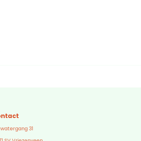
.
ntact
 watergang 31
71 SV Vriezenveen