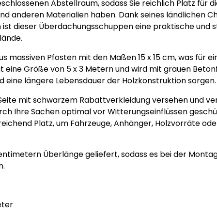
hlossenen Abstellraum, sodass Sie reichlich Platz für d
d anderen Materialien haben. Dank seines ländlichen C
ist dieser Überdachungsschuppen eine praktische und sti
lände.
us massiven Pfosten mit den Maßen 15 x 15 cm, was für ein
at eine Größe von 5 x 3 Metern und wird mit grauen Beton
und eine längere Lebensdauer der Holzkonstruktion sorgen.
 Seite mit schwarzem Rabattverkleidung versehen und ver
rch Ihre Sachen optimal vor Witterungseinflüssen geschü
eichend Platz, um Fahrzeuge, Anhänger, Holzvorräte od
Zentimetern Überlänge geliefert, sodass es bei der Monta
n.
eter