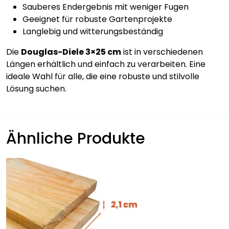
Sauberes Endergebnis mit weniger Fugen
Geeignet für robuste Gartenprojekte
Langlebig und witterungsbeständig
Die
Douglas-Diele 3×25 cm
ist in verschiedenen
Längen erhältlich und einfach zu verarbeiten. Eine
ideale Wahl für alle, die eine robuste und stilvolle
Lösung suchen.
Ähnliche Produkte
Dieses
Produkt
weist
mehrere
Varianten
auf.