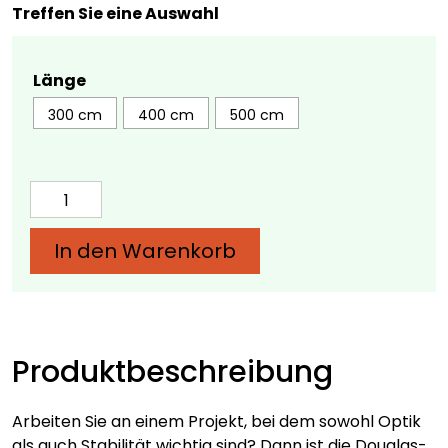
Treffen Sie eine Auswahl
Länge
300 cm
400 cm
500 cm
Douglas-
Diele
3
In den Warenkorb
x
25
cm
–
verschiedene
Produktbeschreibung
Längen
Menge
Arbeiten Sie an einem Projekt, bei dem sowohl Optik
als auch Stabilität wichtig sind? Dann ist die Douglas-