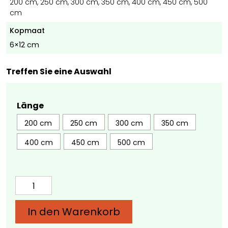
200 cm, 250 cm, 300 cm, 350 cm, 400 cm, 450 cm, 500
cm
Kopmaat
6×12 cm
Treffen Sie eine Auswahl
Länge
200 cm
250 cm
300 cm
350 cm
400 cm
450 cm
500 cm
Eichenbalken
6x12
cm
In den Warenkorb
–