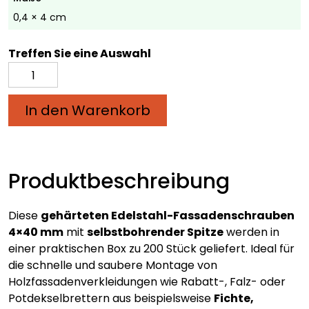
0,4 × 4 cm
Treffen Sie eine Auswahl
Fassadenschrauben
aus
gehärtetem
In den Warenkorb
Edelstahl
|
mit
selbstbohrendem
Produktbeschreibung
Kopf
|
Diese
gehärteten Edelstahl-Fassadenschrauben
4x40
4×40 mm
mit
selbstbohrender Spitze
werden in
mm
einer praktischen Box zu 200 Stück geliefert. Ideal für
|
die schnelle und saubere Montage von
200
Holzfassadenverkleidungen wie Rabatt-, Falz- oder
Stück
Potdekselbrettern aus beispielsweise
Fichte,
Menge