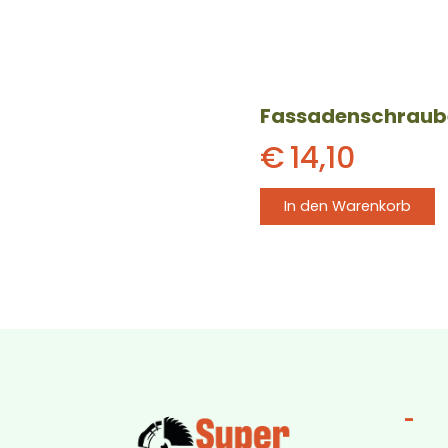
€
14,10
In den Warenkorb
-