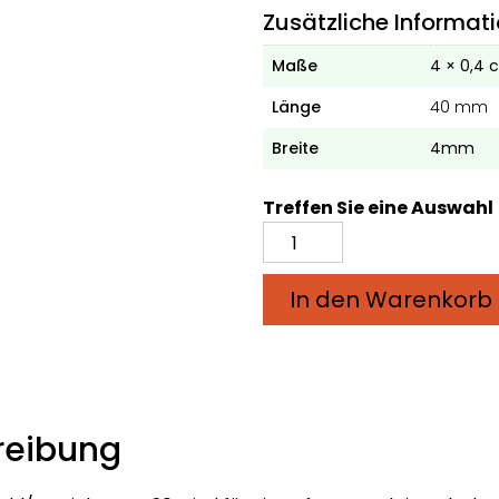
Zusätzliche Informat
Maße
4 × 0,4 
Länge
40 mm
Breite
4mm
Treffen Sie eine Auswahl
Spanplattenschrauben
Stahl/verzinkt
Torx
In den Warenkorb
20
(4x40
mm)
Menge
reibung