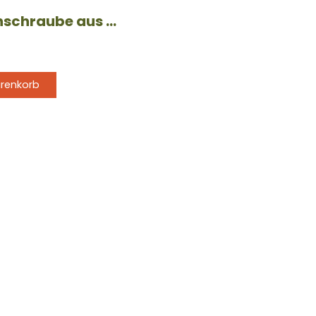
Fassadenschraube aus blankem Edelstahl
arenkorb