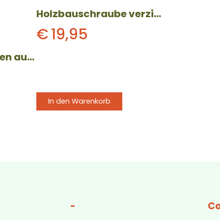
Holzbauschraube verzinkt mit Tellerkopf (8 x 100 mm) 50 Stück
€
19,95
Fassadenschrauben aus gehärtetem Edelstahl | mit selbstbohrendem Kopf | 4×40 mm | 200 Stück
In den Warenkorb
-
Co