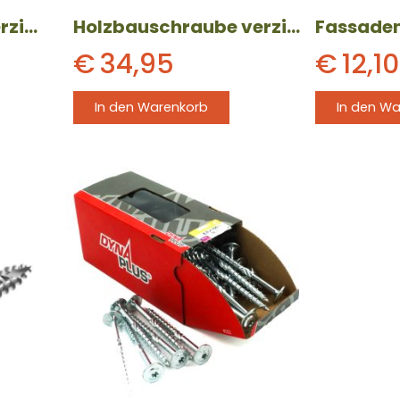
Holzbauschraube verzinkt mit Tellerkopf (8 x 120 mm) 50 Stück
Holzbauschraube verzinkt mit Tellerkopf (8 x 160 mm) 50 Stück
€
34,95
€
12,10
In den Warenkorb
In den W