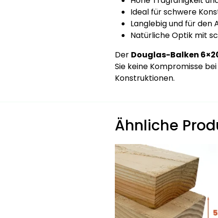
Hohe Tragfähigkeit un
Ideal für schwere Kons
Langlebig und für den
Natürliche Optik mit s
Der
Douglas-Balken 6×2
Sie keine Kompromisse bei 
Konstruktionen.
Ähnliche Prod
Dieses
Produkt
weist
mehrere
Varianten
auf.