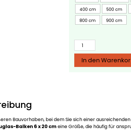
400 cm
500 cm
800 cm
900 cm
Douglas-
Balken
6
In den Warenko
x
20
cm
–
verschiedene
Längen
reibung
Menge
eren Bauvorhaben, bei dem Sie sich einer ausreichenden 
uglas-Balken 6 x 20 cm
eine Größe, die häufig für anspr