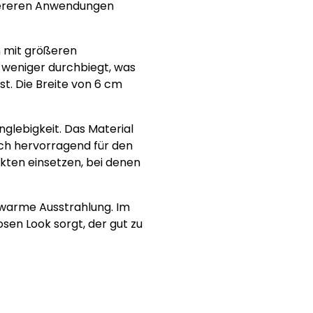
chwereren Anwendungen
n mit größeren
g weniger durchbiegt, was
t. Die Breite von 6 cm
nglebigkeit. Das Material
ich hervorragend für den
ekten einsetzen, bei denen
 warme Ausstrahlung. Im
osen Look sorgt, der gut zu