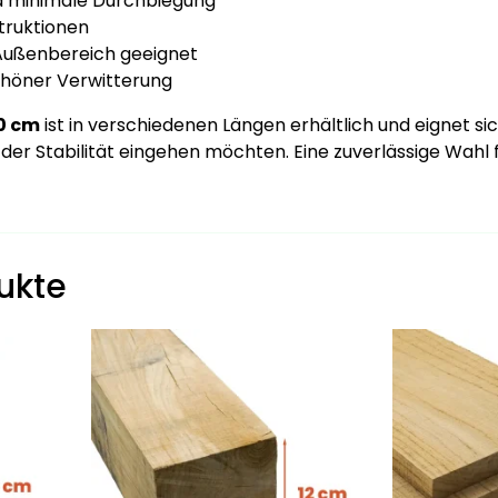
d minimale Durchbiegung
truktionen
 Außenbereich geeignet
chöner Verwitterung
0 cm
ist in verschiedenen Längen erhältlich und eignet sic
der Stabilität eingehen möchten. Eine zuverlässige Wahl
ukte
Dieses
Dieses
Produkt
Produkt
weist
weist
mehrere
mehrere
Varianten
Varianten
auf.
auf.