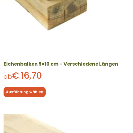
der
Produktseite
gewählt
werden
Eichenbalken 5×10 cm – Verschiedene Längen
€
16,70
ab
Ausführung wählen
Dieses
Produkt
weist