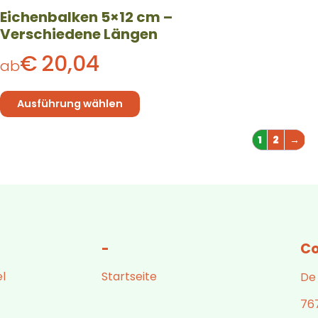
der
Eichenbalken 5×12 cm –
Produktseite
Verschiedene Längen
gewählt
werden
€
20,04
ab
Ausführung wählen
1
2
→
-
Co
l
Startseite
De
76