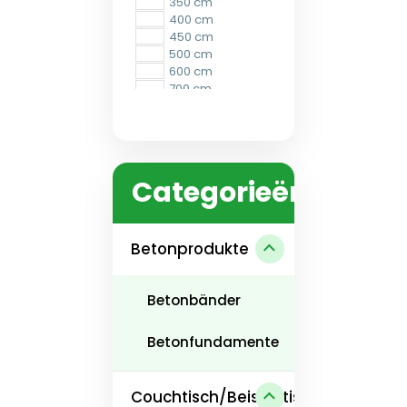
350 cm
400 cm
450 cm
500 cm
600 cm
700 cm
800 cm
900 cm
Categorieën
Betonprodukte
Betonbänder
Betonfundamente
Couchtisch/Beistelltisch