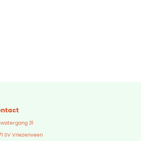
ntact
 watergang 31
71 SV Vriezenveen