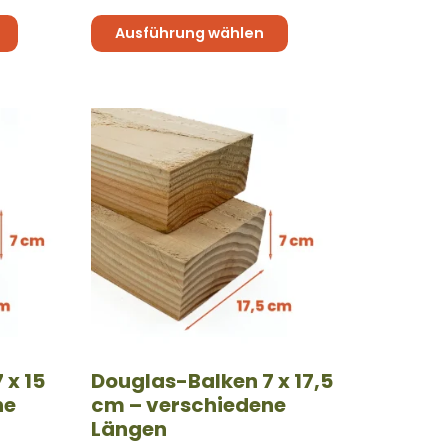
Ausführung wählen
Dieses
Produkt
weist
mehrere
Varianten
auf.
Die
Optionen
können
auf
der
 x 15
Douglas-Balken 7 x 17,5
Produktseite
ne
cm – verschiedene
gewählt
Längen
werden