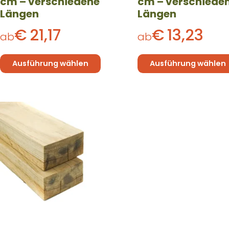
cm – verschiedene
cm – verschiede
gewählt
gewählt
Längen
Längen
werden
werden
€
21,17
€
13,23
ab
ab
Ausführung wählen
Ausführung wählen
Dieses
Produkt
weist
mehrere
Varianten
auf.
Die
Optionen
können
auf