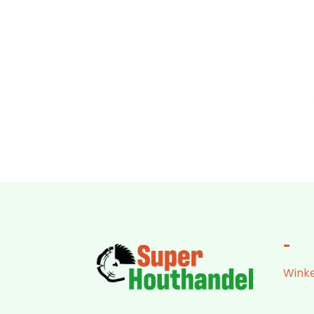
-
Winke