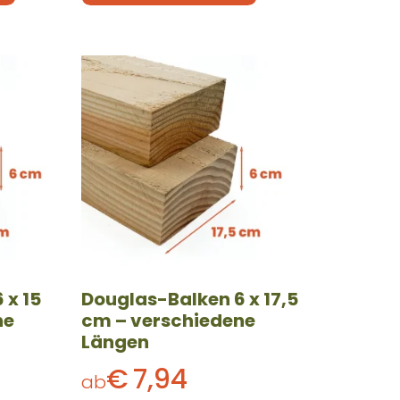
Dieses
Produkt
weist
mehrere
Varianten
auf.
Die
Optionen
können
auf
der
 x 15
Douglas-Balken 6 x 17,5
Produktseite
ne
cm – verschiedene
gewählt
Längen
werden
€
7,94
ab