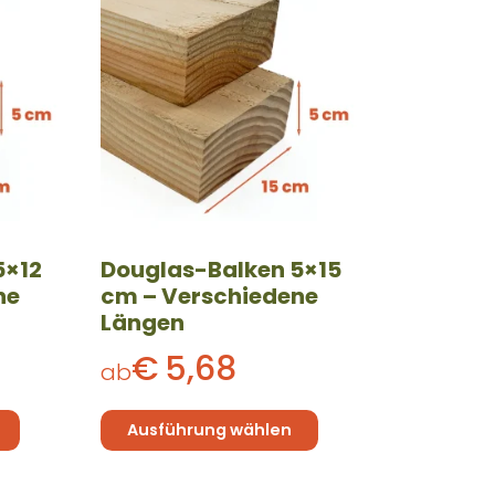
Produkt
weist
mehrere
Varianten
auf.
Die
Optionen
können
auf
der
5×12
Douglas-Balken 5×15
Produktseite
ne
cm – Verschiedene
gewählt
Längen
werden
€
5,68
ab
Ausführung wählen